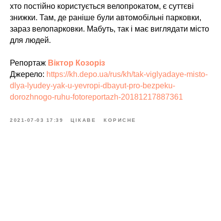
хто постійно користується велопрокатом, є суттєві
знижки. Там, де раніше були автомобільні парковки,
зараз велопарковки. Мабуть, так і має виглядати місто
для людей.
Репортаж
Віктор Козоріз
Джерело:
https://kh.depo.ua/rus/kh/tak-viglyadaye-misto-
dlya-lyudey-yak-u-yevropi-dbayut-pro-bezpeku-
dorozhnogo-ruhu-fotoreportazh-20181217887361
2021-07-03 17:39
ЦІКАВЕ
КОРИСНЕ