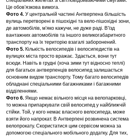
спеціальних жилетах зі світловідбиваючими смугами.
Це обов'язкова вимога.
Фото 4.
У центральній частині Антверпена більшість
вулиць перетворені в пішохідні та вело-пішохідні зони,
де автомобілів, м'яко кажучи, не дуже раді. В'їзд
вантажних автомобілів та іншого великогабаритного
транспорту на їх територію взагалі заборонений.
Фото 5.
Кількість велосипедів і велосипедистів на
вулицях міста просто вражає. Здається, вони тут
всюди. Навіть в грудні (хоча зими тут відносно теплі)
для багатьох антверпенців велосипед залишається
основним видом транспорту. Тому багато велосипедів
обладнані спеціальними багажниками і багажними
відділеннями.
Фото 6.
Якщо немає вільного місця на велопарковці,
то можна припаркувати свій велосипед у найближчій
стійки. Той, у кого немає власного велосипеда, може
взяти його напрокат. В Антверпені розвинена система
велопрокату. Скористатися цим сервісом можна за
допомогою спеціального мобільного додатку. Для тих,