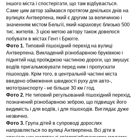
іншого міста і спостерігати, що там відбувається.
Саме цим автор займався протягом декількох днів на
вулицях Антверпена, який є другим за величиною і
значенням містом Бельгії, який нараховує близько 500
тис. жителів. З цією метою автору також довелося
побувати в містах Гент і Брюгге.
Фото 1.
Типовий пішохідний перехід на вулиці
Антверпена. Викладений різнобарвною бруківкою і
піднятий над проїжджою частиною дороги, що змушує
водіїв пригальмовувати перед ним і пропускати
пішоходів. Крім того, в центральній частині міста
введено обмеження швидкості руху для авто-,
мототранспорту - не більше 30 км / год.
Фото 2.
Не типовий регульований пішохідний перехід,
позначений різнобарвною зеброю, що підвищує його
видимість і для водіїв, і для пішоходів. Виглядає дуже
незвично.
Фото 3.
Група дітей в супроводі дорослих
направляється по вулиці Антверпена. Всі діти в