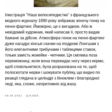
Ілюстрація "Наші велосипедистки" з французького
модного журналу 1890 року зображає жіночу гонку на
пенні-фартинг. Ймовірно, це є вигадкою. Або ж
невідомий художник, який написав її, просто видав
бажане за дійсне. Атмосфера гонок на пенні-фартинг
дуже нагадує кінські скачки на іподромі Лонгшам з
його елегантними трибунами і таблицями ставок,
тільки замість жокейки - чепчики. Ця смілива поза
переможниці, коли вона перекидає ногу через кермо,
щоб сповільнитися, була розрахована на те, щоб
полоскотати нерви і шокувати публіку, що видно по
реакції глядача в циліндрі з біноклем і благородної
леді, яка, схоже, непритомніє від жаху.
08.05.2021
ЦІКАВЕ