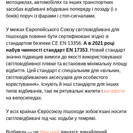
мотоциклах, автомобілях та інших транспортних
засобах відбивачі вбудовані попереду і позаду (і з
боків) поруч із фарами і стоп-сигналами.
У межах Європейського Союзу світловідбивачі для
пішоходів повинні бути сертифіковані згідно зі
стандартом безпеки CE EN 13356.
А в 2021 році
набув чинності стандарт EN 17353.
Новий стандарт
значно підвищив вимоги до якості використовуваної
світловідбивної плівки та встановив мінімальну площу
відбиття. Цей стандарт є спеціальним для «вільних,
світловідбиваючих аксесуарів для особистого
користування». Існують й інші стандарти для інших
типів відбивачів, такі як рятувальні жилети і
катафоти
на велосипедах.
У всіх країнах Євросоюзу пішоходи зобов'язані носити
світловідбивачі під час ходьби у темряві.
Відбивач — це
фінський
винахід, винайдений