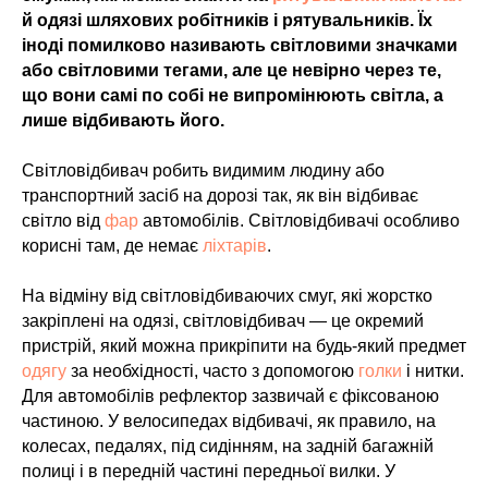
й одязі шляхових робітників і рятувальників. Їх
іноді помилково називають світловими значками
або світловими тегами, але це невірно через те,
що вони самі по собі не випромінюють світла, а
лише відбивають його.
Світловідбивач робить видимим людину або
транспортний засіб на дорозі так, як він відбиває
світло від
фар
автомобілів. Світловідбивачі особливо
корисні там, де немає
ліхтарів
.
На відміну від світловідбиваючих смуг, які жорстко
закріплені на одязі, світловідбивач — це окремий
пристрій, який можна прикріпити на будь-який предмет
одягу
за необхідності, часто з допомогою
голки
і нитки.
Для автомобілів рефлектор зазвичай є фіксованою
частиною. У велосипедах відбивачі, як правило, на
колесах, педалях, під сидінням, на задній багажній
полиці і в передній частині передньої вилки. У