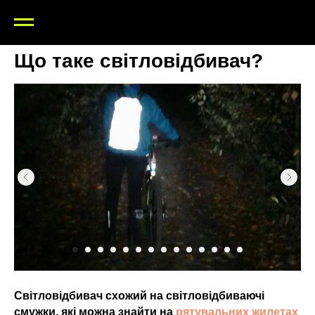
Що таке світловідбивач?
Світловідбивач схожий на світловідбиваючі
смужки, які можна знайти на
рятувальних жилетах