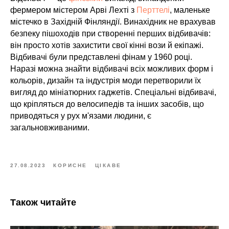
фермером містером Арві Лехті з
Перттелі
, маленьке
містечко в Західній Фінляндії. Винахідник не врахував
безпеку пішоходів при створенні перших відбивачів:
він просто хотів захистити свої кінні вози й екіпажі.
Відбивачі були представлені фінам у 1960 році.
Наразі можна знайти відбивачі всіх можливих форм і
кольорів, дизайн та індустрія моди перетворили їх
вигляд до мініатюрних гаджетів. Спеціальні відбивачі,
що кріпляться до велосипедів та інших засобів, що
приводяться у рух м'язами людини, є
загальновживаними.
27.08.2023
КОРИСНЕ
ЦІКАВЕ
Також читайте