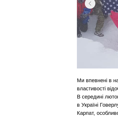
Ми впевнені в на
властивості від
В середині лютог
в Україні Говер
Карпат, особливо