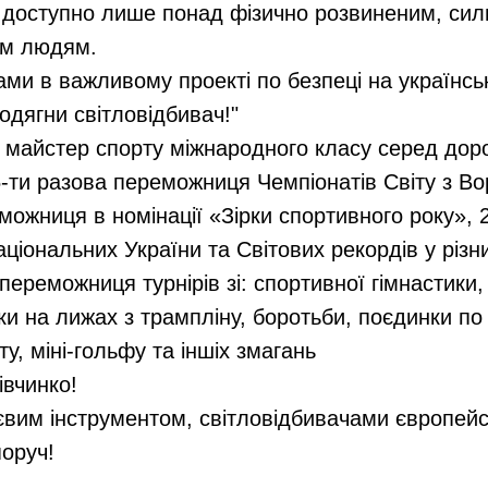
м, доступно лише понад фізично розвиненим, си
ім людям.
ами в важливому проекті по безпеці на українсь
одягни світловідбивач!"
- майстер спорту міжнародного класу серед дор
-ти разова переможниця Чемпіонатів Світу з Вор
можниця в номінації «Зірки спортивного року», 
ціональних України та Світових рекордів у різн
переможниця турнірів зі: спортивної гімнастики,
ки на лижах з трампліну, боротьби, поєдинки по
ту, міні-гольфу та іншіх змагань
івчинко!
євим інструментом, світловідбивачами європейсь
оруч!