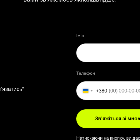
Ім’я
Телефон
ʼязатись"
+380
Зв'яжіться зі мно
Натискаючи на кнопку, ви да