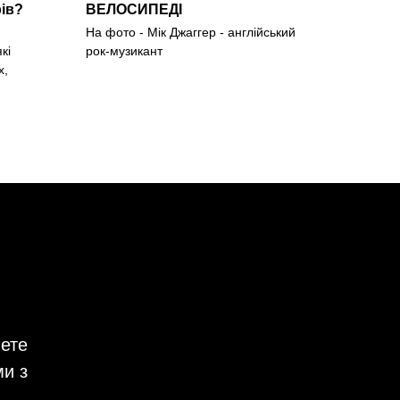
ів?
ВЕЛОСИПЕДІ
На фото - Мік Джаггер - англійський
кі
рок-музикант
х,
чете
ми з