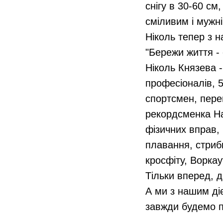
снігу в 30-60 с
сміливим і мужн
Ніколь тепер з н
"Бережи життя - 
Ніколь Князева 
професіоналів, 5
спортсмен, пере
рекордсменка На
фізичних вправ, 
плавання, стриб
кросфіту, Воркау
Тільки вперед, д
А ми з нашим ді
завжди будемо п