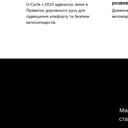
розвив
U-Cycle з 2010 адвокатує зміни в
Правилах дорожнього руху для
Довжина
підвищення комфорту та безпеки
веломар
велосипедистів.
Має
ста