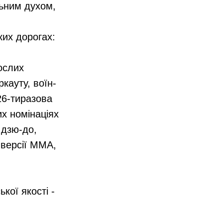
льним духом,
ких дорогах:
ослих
кауту, воїн-
26-тиразова
их номінаціях
 дзю-до,
 версії ММА,
кої якості -