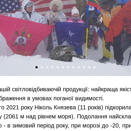
шій світловідбиваючій продукції: найкраща якіс
ображення в умовах поганої видимості.
о 2021 року Ніколь Князева (11 років) підкорил
лу (2061 м над рівнем моря). Подолання найск
 - в зимовий період року, при морозі до -20, пр