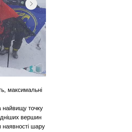
ть, максимальні
а найвищу точку
ладніших вершин
и наявності шару