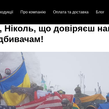
одукції
Про компанію
Оплата та доставка
Блог
, Ніколь, що довіряєш н
ідбивачам!