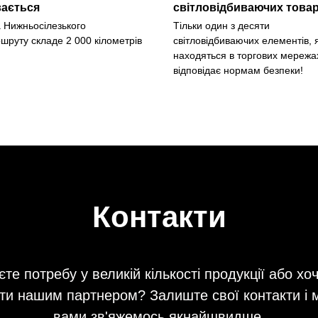
ається
світловідбиваючих товар
 Нижньосілезького
Тільки один з десяти
шруту складе 2 000 кілометрів
світловідбиваючих елементів, я
находяться в торгових мережа
відповідає нормам безпеки!
Контакти
те потребу у великій кількості продукції або хо
ти нашим партнером? Залиште свої контакти і 
вами зв'яжемось якнайшвидше.