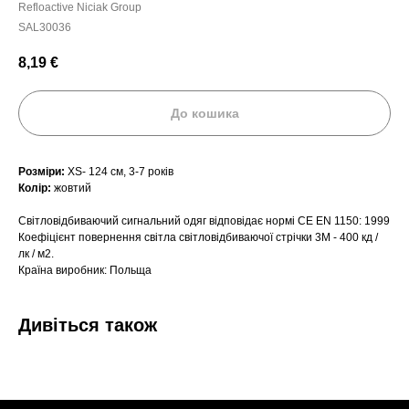
Refloactive Niciak Group
SAL30036
8,19
€
До кошика
Розміри:
XS- 124 см, 3-7 років
Колір:
жовтий
Світловідбиваючий сигнальний одяг відповідає нормі CE EN 1150: 1999
Коефіцієнт повернення світла світловідбиваючої стрічки 3М - 400 кд /
лк / м2.
Країна виробник: Польща
Дивіться також